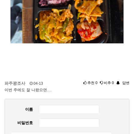
파주꽝조사
추천
0
비추
0
답변
04-13
이번 주에도 잘 나왔으면....
이름
비밀번호