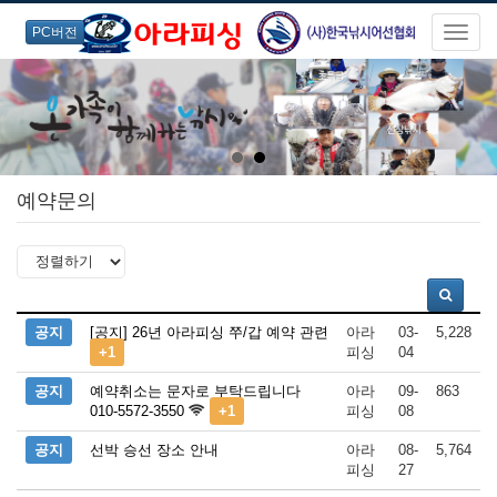
PC버전
예약문의
공지
[공지] 26년 아라피싱 쭈/갑 예약 관련
아라
03-
5,228
+1
피싱
04
공지
예약취소는 문자로 부탁드립니다
아라
09-
863
010-5572-3550
+1
피싱
08
공지
선박 승선 장소 안내
아라
08-
5,764
피싱
27