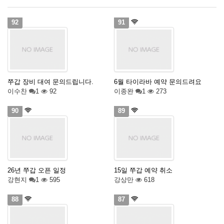
92
91
쭈갑 장비 대여 문의드립니다.
6월 타이라바 예약 문의드려요
이수찬
1
92
이종완
1
273
90
89
26년 쭈갑 오픈 일정
15일 쭈갑 예약 취소
강현지
1
595
강상만
618
88
87