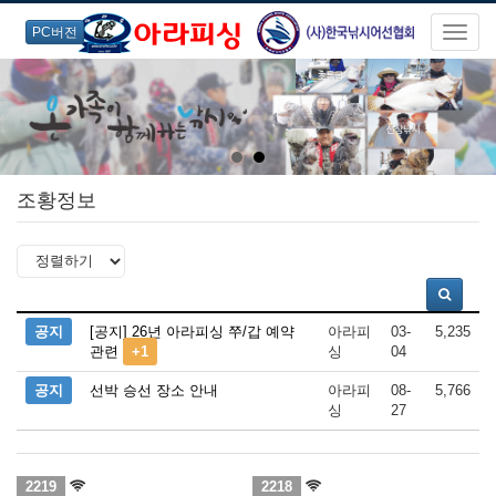
PC버전
조황정보
공지
[공지] 26년 아라피싱 쭈/갑 예약
아라피
03-
5,235
관련
+1
싱
04
공지
선박 승선 장소 안내
아라피
08-
5,766
싱
27
2219
2218